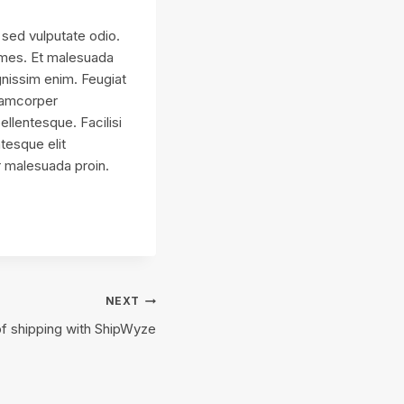
 sed vulputate odio.
fames. Et malesuada
gnissim enim. Feugiat
llamcorper
ellentesque. Facilisi
ntesque elit
er malesuada proin.
NEXT
f shipping with ShipWyze