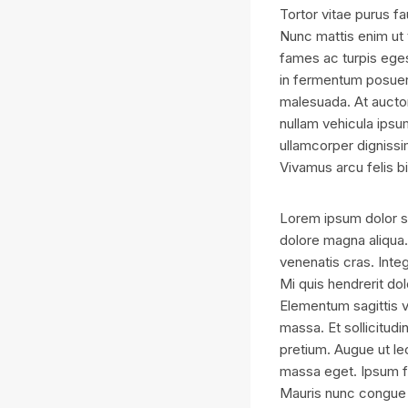
Tortor vitae purus f
Nunc mattis enim ut 
fames ac turpis eges
in fermentum posuere
malesuada. At auctor 
nullam vehicula ipsum
ullamcorper dignissim
Vivamus arcu felis b
Lorem ipsum dolor si
dolore magna aliqua.
venenatis cras. Inte
Mi quis hendrerit do
Elementum sagittis vi
massa. Et sollicitudi
pretium. Augue ut le
massa eget. Ipsum fa
Mauris nunc congue 