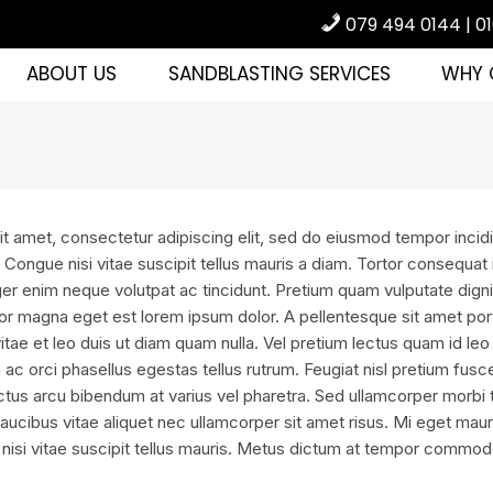
079 494 0144 | 0
ABOUT US
SANDBLASTING SERVICES
WHY 
t amet, consectetur adipiscing elit, sed do eiusmod tempor incidi
 Congue nisi vitae suscipit tellus mauris a diam. Tortor consequat 
ger enim neque volutpat ac tincidunt. Pretium quam vulputate dig
lor magna eget est lorem ipsum dolor. A pellentesque sit amet port
tae et leo duis ut diam quam nulla. Vel pretium lectus quam id leo i
n ac orci phasellus egestas tellus rutrum. Feugiat nisl pretium fusce 
ctus arcu bibendum at varius vel pharetra. Sed ullamcorper morbi 
ucibus vitae aliquet nec ullamcorper sit amet risus. Mi eget mauri
nisi vitae suscipit tellus mauris. Metus dictum at tempor commod