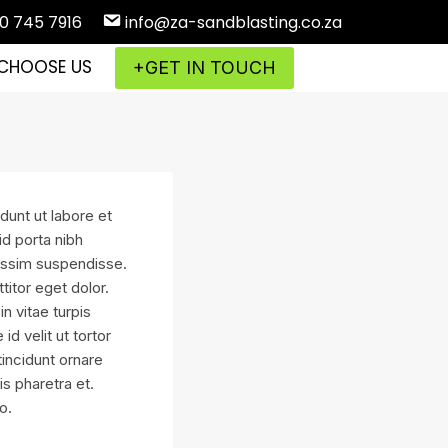
10 745 7916
info@za-sandblasting.co.za
CHOOSE US
+GET IN TOUCH
dunt ut labore et
id porta nibh
nissim suspendisse.
titor eget dolor.
n vitae turpis
id velit ut tortor
tincidunt ornare
s pharetra et.
o.