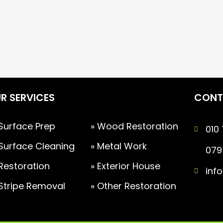
R SERVICES
CONT
 Surface Prep
» Wood Restoration
010
 Surface Cleaning
» Metal Work
079
 Restoration
» Exterior House
inf
 Stripe Removal
» Other Restoration