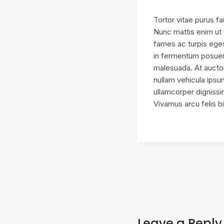
Tortor vitae purus f
Nunc mattis enim ut 
fames ac turpis eges
in fermentum posuere
malesuada. At auctor 
nullam vehicula ipsum
ullamcorper dignissim
Vivamus arcu felis b
Leave a Reply