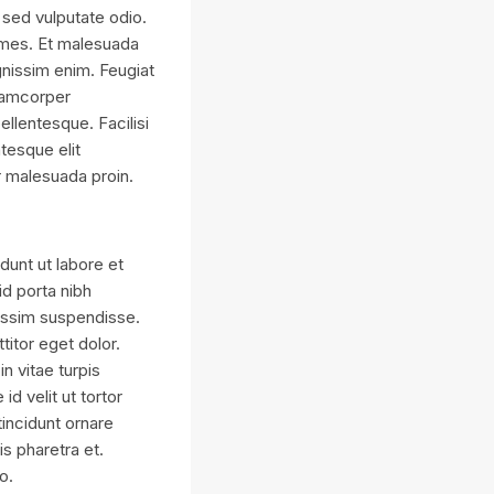
 sed vulputate odio.
fames. Et malesuada
gnissim enim. Feugiat
llamcorper
ellentesque. Facilisi
ntesque elit
er malesuada proin.
dunt ut labore et
id porta nibh
nissim suspendisse.
titor eget dolor.
n vitae turpis
id velit ut tortor
tincidunt ornare
s pharetra et.
o.