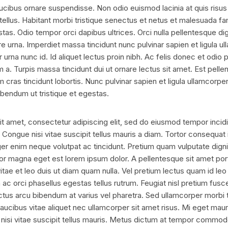
aucibus ornare suspendisse. Non odio euismod lacinia at quis risus
tellus. Habitant morbi tristique senectus et netus et malesuada 
tas. Odio tempor orci dapibus ultrices. Orci nulla pellentesque di
 urna. Imperdiet massa tincidunt nunc pulvinar sapien et ligula u
urna nunc id. Id aliquet lectus proin nibh. Ac felis donec et odio p
 a. Turpis massa tincidunt dui ut ornare lectus sit amet. Est pelle
 cras tincidunt lobortis. Nunc pulvinar sapien et ligula ullamcorp
ibendum ut tristique et egestas.
t amet, consectetur adipiscing elit, sed do eiusmod tempor incidi
 Congue nisi vitae suscipit tellus mauris a diam. Tortor consequat 
ger enim neque volutpat ac tincidunt. Pretium quam vulputate dig
lor magna eget est lorem ipsum dolor. A pellentesque sit amet port
tae et leo duis ut diam quam nulla. Vel pretium lectus quam id leo i
n ac orci phasellus egestas tellus rutrum. Feugiat nisl pretium fusce 
ctus arcu bibendum at varius vel pharetra. Sed ullamcorper morbi 
ucibus vitae aliquet nec ullamcorper sit amet risus. Mi eget mauri
nisi vitae suscipit tellus mauris. Metus dictum at tempor commod