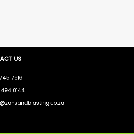
ACT US
 745 7916
 494 0144
o@za-sandblasting.co.za