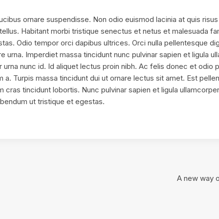
aucibus ornare suspendisse. Non odio euismod lacinia at quis risus
tellus. Habitant morbi tristique senectus et netus et malesuada 
tas. Odio tempor orci dapibus ultrices. Orci nulla pellentesque di
 urna. Imperdiet massa tincidunt nunc pulvinar sapien et ligula u
urna nunc id. Id aliquet lectus proin nibh. Ac felis donec et odio p
 a. Turpis massa tincidunt dui ut ornare lectus sit amet. Est pelle
 cras tincidunt lobortis. Nunc pulvinar sapien et ligula ullamcorp
ibendum ut tristique et egestas.
A new way o